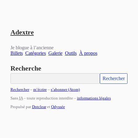
Aller
Aller
Aller
au
au
au
Adextre
contenu
menu
pied
principal
principal
de
page
Je blogue à l’ancienne
Billets
Catégories
Galerie
Outils
À propos
Recherche
Rechercher
–
m’écrire
–
s’abonner (Atom)
Sans
IA
– toute reproduction interdite –
informations légales
Propulsé par
Dotclear
et
Odyssée