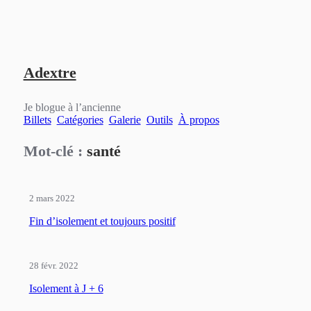
Aller
Aller
Aller
au
au
au
Adextre
contenu
menu
pied
principal
principal
de
page
Je blogue à l’ancienne
Billets
Catégories
Galerie
Outils
À propos
Mot-clé :
santé
2 mars 2022
Fin d’isolement et toujours positif
28 févr. 2022
Isolement à J + 6