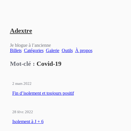
Aller
Aller
Aller
au
au
au
Adextre
contenu
menu
pied
principal
principal
de
page
Je blogue à l’ancienne
Billets
Catégories
Galerie
Outils
À propos
Mot-clé :
Covid-19
2 mars 2022
Fin d’isolement et toujours positif
28 févr. 2022
Isolement à J + 6