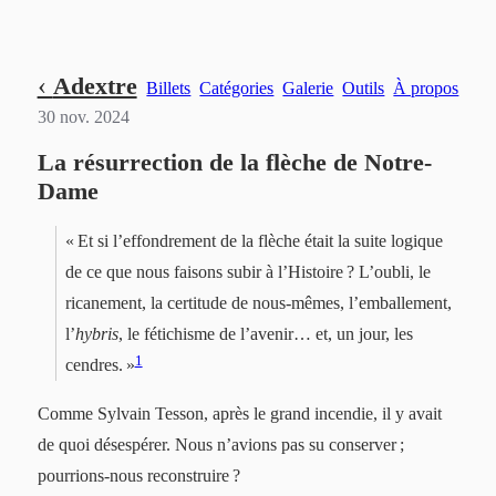
Aller
Aller
Aller
‹
Adextre
Billets
Catégories
Galerie
Outils
À propos
au
au
au
30 nov. 2024
contenu
menu
pied
principal
principal
de
La résurrection de la flèche de Notre-
page
Dame
« Et si l’effondrement de la flèche était la suite logique
de ce que nous faisons subir à l’Histoire ? L’oubli, le
ricanement, la certitude de nous-mêmes, l’emballement,
l’
hybris
, le fétichisme de l’avenir… et, un jour, les
1
cendres. »
Comme Sylvain Tesson, après le grand incendie, il y avait
de quoi désespérer. Nous n’avions pas su conserver ;
pourrions-nous reconstruire ?